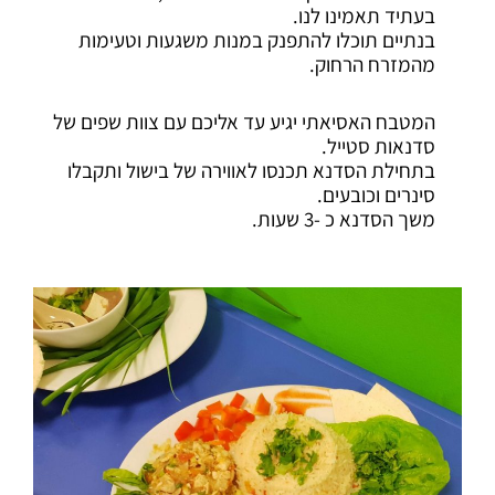
בעתיד תאמינו לנו.
סמן קישורים
font_download
בנתיים תוכלו להתפנק במנות משגעות וטעימות
מהמזרח הרחוק.
לאפס
cached
את
כל
המטבח האסיאתי יגיע עד אליכם עם צוות שפים של
האפשרויות
סדנאות סטייל.
בתחילת הסדנא תכנסו לאווירה של בישול ותקבלו
סינרים וכובעים.
משך הסדנא כ -3 שעות.