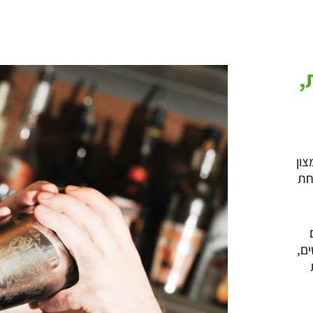
,
צון
חת
ם,