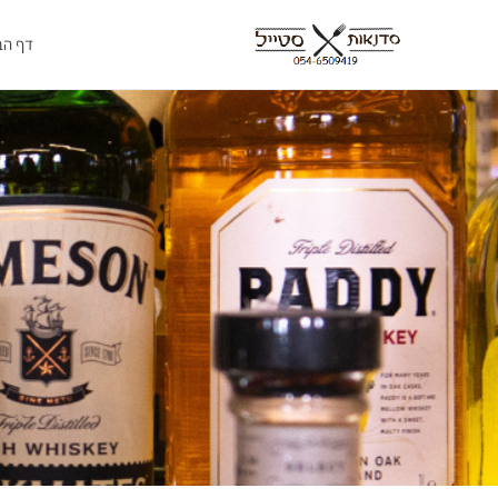
ילוג
תוכן
דף הב